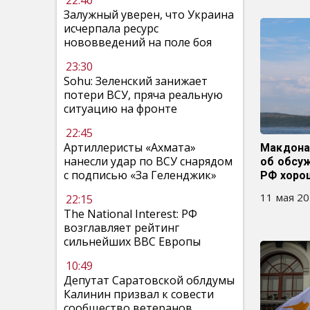
22:46
Залужный уверен, что Украина
исчерпала ресурс
нововведений на поле боя
23:30
Sohu: Зеленский занижает
потери ВСУ, пряча реальную
ситуацию на фронте
22:45
Артиллеристы «Ахмата»
Макдона
нанесли удар по ВСУ снарядом
об обсу
с подписью «За Геленджик»
РФ хоро
11 мая 20
22:15
The National Interest: РФ
возглавляет рейтинг
сильнейших ВВС Европы
10:49
Депутат Саратовской облдумы
Калинин призвал к совести
сообщество ветеранов