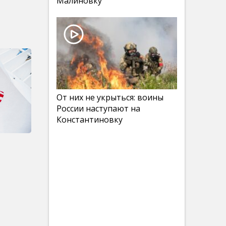
Малиновку
От них не укрыться: воины
России наступают на
Константиновку