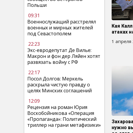
Польши
09:31
Военнослужащий расстрелял
Кая Калл
военных и мирных жителей
атаках н
под Севастополем
1 апреля 
22:23
Экс-евродепутат Де Вилье:
Макрон и фон дер Ляйен хотят
развязать войну с РФ
22:17
Посол Долгов: Меркель
раскрыла чистую правду о
целях Минских соглашений
12:09
Рецензия на роман Юрия
Воскобойникова «Операция
«Пропаганда»: Политический
Захарова
триллер на грани метафизики»
нужно в