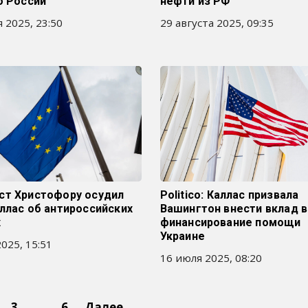
о России
нефти из РФ
 2025, 23:50
29 августа 2025, 09:35
ст Христофору осудил
Politico: Каллас призвала
ллас об антироссийских
Вашингтон внести вклад в
х
финансирование помощи
Украине
025, 15:51
16 июля 2025, 08:20
3
…
6
Далее →