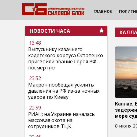
ГЛАВНОЕ
ПОЛИТИ
НОВОСТИ ЧАСА
КАЛЛ
13:48
Выпускнику казачьего
кадетского корпуса Остапенко
присвоили звание Героя РФ
посмертно
23:52
Макрон пообещал усилить
давления на РФ из-за ночных
ударов по Киеву
Каллас: 
22:59
задержи
РИАН: на Украине началась
море су
массовая охота на
8 июня 20
сотрудников ТЦК