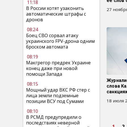
ее слов 
11:18
В России хотят узаконить
27 ноября
автоматические штрафы с
дронов
08:24
Боец СВО сорвал атаку
украинского FPV-дрона одним
броском автомата
08:19
Макгрегор предрек Украине
конец даже при новой
помощи Запада
Журнали
08:15
слова Ка
Мощный удар ВКС РФ стер с
санкция
лица земли подземные
18 июля 2
позиции ВСУ под Сумами
08:10
В РСМД предупредили о
последствиях неверной
1
2