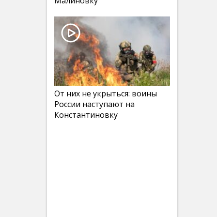
Малиновку
От них не укрыться: воины
России наступают на
Константиновку