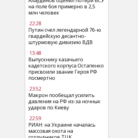
Алаудинов оценил потери ВСУ
на поле боя примерно в 2,5
млн человек
22:28
Путин счел легендарной 76-ю
гвардейскую десантно-
штурмовую дивизию ВДВ
13:48
Выпускнику казачьего
кадетского корпуса Остапенко
присвоили звание Героя РФ
посмертно
23:52
Макрон пообещал усилить
давления на РФ из-за ночных
ударов по Киеву
22:59
РИАН: на Украине началась
массовая охота на
сотрудников ТЦК