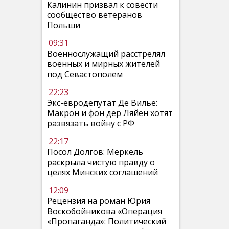
Калинин призвал к совести
сообщество ветеранов
Польши
09:31
Военнослужащий расстрелял
военных и мирных жителей
под Севастополем
22:23
Экс-евродепутат Де Вилье:
Макрон и фон дер Ляйен хотят
развязать войну с РФ
22:17
Посол Долгов: Меркель
раскрыла чистую правду о
целях Минских соглашений
12:09
Рецензия на роман Юрия
Воскобойникова «Операция
«Пропаганда»: Политический