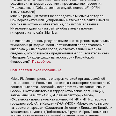
содействия информированию и просвещению населения
"Медиахолдинг "Общественная служба новостей" (ОГРН
1187700006328).
Мнение редакции может не совпадать с мнением авторов.
При перепечатке или цитировании материалов сайта Sila-rf.ru
ссылка на источник обязательна, при использовании в
Интернет-изданиях и на сайтах обязательна прямая
гиперссылка на сайт Sila-rf.ru.
На информационном ресурсе применяются рекомендательные
технологии (информационные технологии предоставления
информации на основе сбора, систематизации и анализа
сведений, относящихся к предпочтениям пользователей сети
"Интернет", находящихся на территории Российской
Федерации)".
Подробнее
.
Пользовательское соглашение
.
*Meta Platforms признана экстремистской организацией, её
деятельность в России запрещена, а также принадлежащие ей
социальные сети Facebook и Instagram так же запрещены в
России. Экстремистские и террористические организации,
запрещенные в РФ: «АУЕ», «Правый сектор», «Азов»,
«Украинская повстанческая армия», «ИГИЛ» (ИГ, Исламское
государство), «Аль-Каида», «УНА-УНСО», «Меджлис крымско-
татарского народа», «Свидетели Иеговы», «Движение Талибан»,
«Исламская группа», «Добровольчий рух», «Чёрный комитет»,
«Мужское государство», «Штабы Навального» и другие.