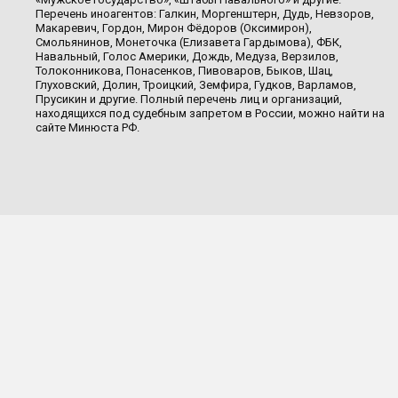
Перечень иноагентов: Галкин, Моргенштерн, Дудь, Невзоров,
Макаревич, Гордон, Мирон Фёдоров (Оксимирон),
Смольянинов, Монеточка (Елизавета Гардымова), ФБК,
Навальный, Голос Америки, Дождь, Медуза, Верзилов,
Толоконникова, Понасенков, Пивоваров, Быков, Шац,
Глуховский, Долин, Троицкий, Земфира, Гудков, Варламов,
Прусикин и другие. Полный перечень лиц и организаций,
находящихся под судебным запретом в России, можно найти на
сайте Минюста РФ.