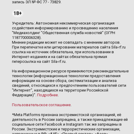
запись ЭЛ № ФС 77 - 73829.
18+
Учредитель: Автономная некоммерческая организация
содействия информированию и просвещению населения
"Медиахолдинг "Общественная служба новостей" (ОГРН
1187700006328).
Мнение редакции может не совпадать с мнением авторов.
При перепечатке или цитировании материалов сайта Sila-rf.ru
ссылка на источник обязательна, при использовании в
Интернет-изданиях и на сайтах обязательна прямая
гиперссылка на сайт Sila-rf.ru.
На информационном ресурсе применяются рекомендательные
технологии (информационные технологии предоставления
информации на основе сбора, систематизации и анализа
сведений, относящихся к предпочтениям пользователей сети
"Интернет", находящихся на территории Российской
Федерации)".
Подробнее
.
Пользовательское соглашение
.
*Meta Platforms признана экстремистской организацией, её
деятельность в России запрещена, а также принадлежащие ей
социальные сети Facebook и Instagram так же запрещены в
России. Экстремистские и террористические организации,
запрещенные в РФ: «АУЕ», «Правый сектор», «Азов»,