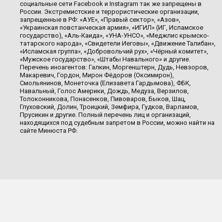
социальные сети Facebook и Instagram так же запрещены в
России. Экстремистские и террористические организации,
запрещенные в РФ: «АУЕ», «Правый сектор», «Азов»,
«Украинская повстанческая армия», «ИГИЛ» (ИГ, Исламское
государство), «Аль-Каида», «УНА-УНСО», «Меджлис крымско-
татарского народа», «Свидетели Иеговы», «Движение Талибан»,
«Исламская группа», «Добровольчий рух», «Чёрный комитет»,
«Мужское государство», «Штабы Навального» и другие.
Перечень иноагентов: Галкин, Моргенштерн, Дудь, Невзоров,
Макаревич, Гордон, Мирон Фёдоров (Оксимирон),
Смольянинов, Монеточка (Елизавета Гардымова), ФБК,
Навальный, Голос Америки, Дождь, Медуза, Верзилов,
Толоконникова, Понасенков, Пивоваров, Быков, Шац,
Глуховский, Долин, Троицкий, Земфира, Гудков, Варламов,
Прусикин и другие. Полный перечень лиц и организаций,
находящихся под судебным запретом в России, можно найти на
сайте Минюста РФ.