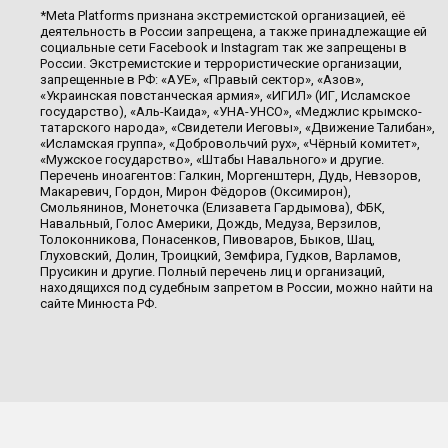
*Meta Platforms признана экстремистской организацией, её
деятельность в России запрещена, а также принадлежащие ей
социальные сети Facebook и Instagram так же запрещены в
России. Экстремистские и террористические организации,
запрещенные в РФ: «АУЕ», «Правый сектор», «Азов»,
«Украинская повстанческая армия», «ИГИЛ» (ИГ, Исламское
государство), «Аль-Каида», «УНА-УНСО», «Меджлис крымско-
татарского народа», «Свидетели Иеговы», «Движение Талибан»,
«Исламская группа», «Добровольчий рух», «Чёрный комитет»,
«Мужское государство», «Штабы Навального» и другие.
Перечень иноагентов: Галкин, Моргенштерн, Дудь, Невзоров,
Макаревич, Гордон, Мирон Фёдоров (Оксимирон),
Смольянинов, Монеточка (Елизавета Гардымова), ФБК,
Навальный, Голос Америки, Дождь, Медуза, Верзилов,
Толоконникова, Понасенков, Пивоваров, Быков, Шац,
Глуховский, Долин, Троицкий, Земфира, Гудков, Варламов,
Прусикин и другие. Полный перечень лиц и организаций,
находящихся под судебным запретом в России, можно найти на
сайте Минюста РФ.