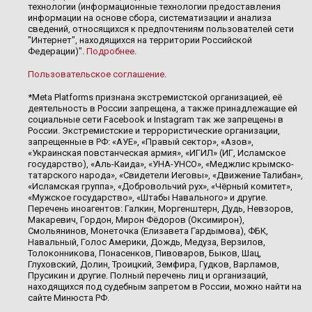
технологии (информационные технологии предоставления
информации на основе сбора, систематизации и анализа
сведений, относящихся к предпочтениям пользователей сети
"Интернет", находящихся на территории Российской
Федерации)".
Подробнее
.
Пользовательское соглашение
.
*Meta Platforms признана экстремистской организацией, её
деятельность в России запрещена, а также принадлежащие ей
социальные сети Facebook и Instagram так же запрещены в
России. Экстремистские и террористические организации,
запрещенные в РФ: «АУЕ», «Правый сектор», «Азов»,
«Украинская повстанческая армия», «ИГИЛ» (ИГ, Исламское
государство), «Аль-Каида», «УНА-УНСО», «Меджлис крымско-
татарского народа», «Свидетели Иеговы», «Движение Талибан»,
«Исламская группа», «Добровольчий рух», «Чёрный комитет»,
«Мужское государство», «Штабы Навального» и другие.
Перечень иноагентов: Галкин, Моргенштерн, Дудь, Невзоров,
Макаревич, Гордон, Мирон Фёдоров (Оксимирон),
Смольянинов, Монеточка (Елизавета Гардымова), ФБК,
Навальный, Голос Америки, Дождь, Медуза, Верзилов,
Толоконникова, Понасенков, Пивоваров, Быков, Шац,
Глуховский, Долин, Троицкий, Земфира, Гудков, Варламов,
Прусикин и другие. Полный перечень лиц и организаций,
находящихся под судебным запретом в России, можно найти на
сайте Минюста РФ.