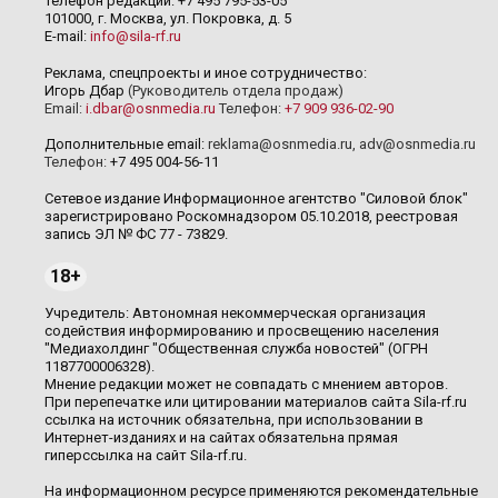
Телефон редакции: +7 495 795-53-05
101000, г. Москва, ул. Покровка, д. 5
E-mail:
info@sila-rf.ru
Реклама, спецпроекты и иное сотрудничество:
Игорь Дбар
(Руководитель отдела продаж)
Email:
i.dbar@osnmedia.ru
Телефон:
+7 909 936-02-90
Дополнительные email:
reklama@osnmedia.ru
,
adv@osnmedia.ru
Телефон:
+7 495 004-56-11
Сетевое издание Информационное агентство "Силовой блок"
зарегистрировано Роскомнадзором 05.10.2018, реестровая
запись ЭЛ № ФС 77 - 73829.
18+
Учредитель: Автономная некоммерческая организация
содействия информированию и просвещению населения
"Медиахолдинг "Общественная служба новостей" (ОГРН
1187700006328).
Мнение редакции может не совпадать с мнением авторов.
При перепечатке или цитировании материалов сайта Sila-rf.ru
ссылка на источник обязательна, при использовании в
Интернет-изданиях и на сайтах обязательна прямая
гиперссылка на сайт Sila-rf.ru.
На информационном ресурсе применяются рекомендательные