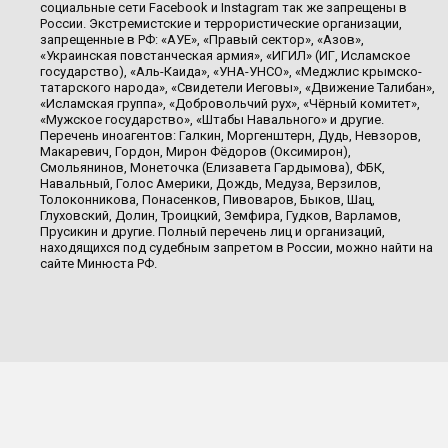
социальные сети Facebook и Instagram так же запрещены в
России. Экстремистские и террористические организации,
запрещенные в РФ: «АУЕ», «Правый сектор», «Азов»,
«Украинская повстанческая армия», «ИГИЛ» (ИГ, Исламское
государство), «Аль-Каида», «УНА-УНСО», «Меджлис крымско-
татарского народа», «Свидетели Иеговы», «Движение Талибан»,
«Исламская группа», «Добровольчий рух», «Чёрный комитет»,
«Мужское государство», «Штабы Навального» и другие.
Перечень иноагентов: Галкин, Моргенштерн, Дудь, Невзоров,
Макаревич, Гордон, Мирон Фёдоров (Оксимирон),
Смольянинов, Монеточка (Елизавета Гардымова), ФБК,
Навальный, Голос Америки, Дождь, Медуза, Верзилов,
Толоконникова, Понасенков, Пивоваров, Быков, Шац,
Глуховский, Долин, Троицкий, Земфира, Гудков, Варламов,
Прусикин и другие. Полный перечень лиц и организаций,
находящихся под судебным запретом в России, можно найти на
сайте Минюста РФ.