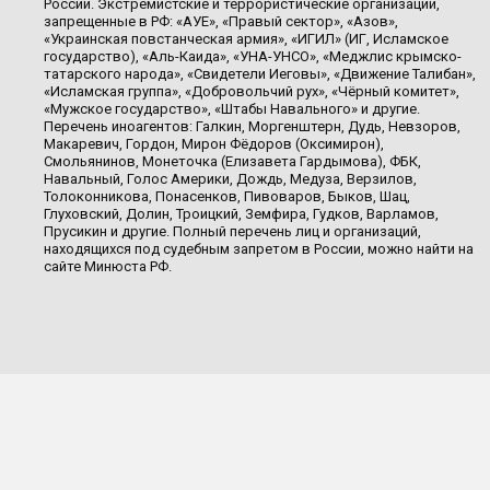
России. Экстремистские и террористические организации,
запрещенные в РФ: «АУЕ», «Правый сектор», «Азов»,
«Украинская повстанческая армия», «ИГИЛ» (ИГ, Исламское
государство), «Аль-Каида», «УНА-УНСО», «Меджлис крымско-
татарского народа», «Свидетели Иеговы», «Движение Талибан»,
«Исламская группа», «Добровольчий рух», «Чёрный комитет»,
«Мужское государство», «Штабы Навального» и другие.
Перечень иноагентов: Галкин, Моргенштерн, Дудь, Невзоров,
Макаревич, Гордон, Мирон Фёдоров (Оксимирон),
Смольянинов, Монеточка (Елизавета Гардымова), ФБК,
Навальный, Голос Америки, Дождь, Медуза, Верзилов,
Толоконникова, Понасенков, Пивоваров, Быков, Шац,
Глуховский, Долин, Троицкий, Земфира, Гудков, Варламов,
Прусикин и другие. Полный перечень лиц и организаций,
находящихся под судебным запретом в России, можно найти на
сайте Минюста РФ.