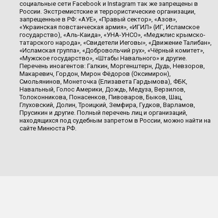
социальные сети Facebook и Instagram так же запрещены в
России. Экстремистские и террористические организации,
запрещенные в РФ: «АУЕ», «Правый сектор», «Азов»,
«Украинская повстанческая армия», «ИГИЛ» (ИГ, Исламское
государство), «Аль-Каида», «УНА-УНСО», «Меджлис крымско-
татарского народа», «Свидетели Иеговы», «Движение Талибан»,
«Исламская группа», «Добровольчий рух», «Чёрный комитет»,
«Мужское государство», «Штабы Навального» и другие.
Перечень иноагентов: Галкин, Моргенштерн, Дудь, Невзоров,
Макаревич, Гордон, Мирон Фёдоров (Оксимирон),
Смольянинов, Монеточка (Елизавета Гардымова), ФБК,
Навальный, Голос Америки, Дождь, Медуза, Верзилов,
Толоконникова, Понасенков, Пивоваров, Быков, Шац,
Глуховский, Долин, Троицкий, Земфира, Гудков, Варламов,
Прусикин и другие. Полный перечень лиц и организаций,
находящихся под судебным запретом в России, можно найти на
сайте Минюста РФ.