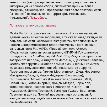
технологии (информационные технологии предоставления
информации на основе сбора, систематизации и анализа
сведений, относящихся к предпочтениям пользователей сети
"Интернет", находящихся на территории Российской
Федерации)".
Подробнее
.
Пользовательское соглашение
.
*Meta Platforms признана экстремистской организацией, её
деятельность в России запрещена, а также принадлежащие ей
социальные сети Facebook и Instagram так же запрещены в
России. Экстремистские и террористические организации,
запрещенные в РФ: «АУЕ», «Правый сектор», «Азов»,
«Украинская повстанческая армия», «ИГИЛ» (ИГ, Исламское
государство), «Аль-Каида», «УНА-УНСО», «Меджлис крымско-
татарского народа», «Свидетели Иеговы», «Движение Талибан»,
«Исламская группа», «Добровольчий рух», «Чёрный комитет»,
«Мужское государство», «Штабы Навального» и другие.
Перечень иноагентов: Галкин, Моргенштерн, Дудь, Невзоров,
Макаревич, Гордон, Мирон Фёдоров (Оксимирон),
Смольянинов, Монеточка (Елизавета Гардымова), ФБК,
Навальный, Голос Америки, Дождь, Медуза, Верзилов,
Толоконникова, Понасенков, Пивоваров, Быков, Шац,
Глуховский, Долин, Троицкий, Земфира, Гудков, Варламов,
Прусикин и другие. Полный перечень лиц и организаций,
находящихся под судебным запретом в России, можно найти на
сайте Минюста РФ.