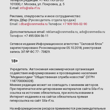
Телефон редакции: +7 495 795-53-05
101000, г. Москва, ул. Покровка, д. 5
E-mail:
info@sila-rf.ru
Реклама, спецпроекты и иное сотрудничество:
Игорь Дбар
(Руководитель отдела продаж)
Email:
i.dbar@osnmedia.ru
Телефон:
+7 909 936-02-90
Дополнительные email:
reklama@osnmedia.ru
,
adv@osnmedia.ru
Телефон:
+7 495 004-56-11
Сетевое издание Информационное агентство "Силовой блок"
зарегистрировано Роскомнадзором 05.10.2018, реестровая
запись ЭЛ № ФС 77 - 73829.
18+
Учредитель: Автономная некоммерческая организация
содействия информированию и просвещению населения
"Медиахолдинг "Общественная служба новостей" (ОГРН
1187700006328).
Мнение редакции может не совпадать с мнением авторов.
При перепечатке или цитировании материалов сайта Sila-rf.ru
ссылка на источник обязательна, при использовании в
Интернет-изданиях и на сайтах обязательна прямая
гиперссылка на сайт Sila-rf.ru.
На информационном ресурсе применяются рекомендательные