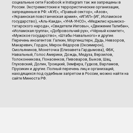
социальные сети Facebook и Instagram так же запрещены в
России. Экстремистские и террористические организации,
запрещенные в РФ: «АУЕ», «Правый сектор», «Азов»,
«Украинская повстанческая армия», «ИГИЛ» (ИГ, Исламское
государство), «Аль-Каида», «УНА-УНСО», «Меджлис крымско-
татарского народа», «Свидетели Иеговы», «Движение Талибан»,
«Исламская группа», «Добровольчий рух», «Чёрный комитет»,
«Мужское государство», «Штабы Навального» и другие.
Перечень иноагентов: Галкин, Моргенштерн, Дудь, Невзоров,
Макаревич, Гордон, Мирон Фёдоров (Оксимирон),
Смольянинов, Монеточка (Елизавета Гардымова), ФБК,
Навальный, Голос Америки, Дождь, Медуза, Верзилов,
Толоконникова, Понасенков, Пивоваров, Быков, Шац,
Глуховский, Долин, Троицкий, Земфира, Гудков, Варламов,
Прусикин и другие. Полный перечень лиц и организаций,
находящихся под судебным запретом в России, можно найти на
сайте Минюста РФ.