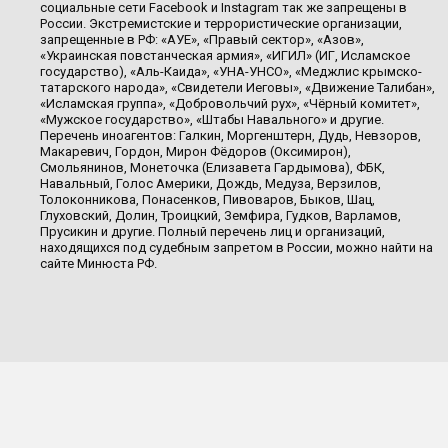
социальные сети Facebook и Instagram так же запрещены в
России. Экстремистские и террористические организации,
запрещенные в РФ: «АУЕ», «Правый сектор», «Азов»,
«Украинская повстанческая армия», «ИГИЛ» (ИГ, Исламское
государство), «Аль-Каида», «УНА-УНСО», «Меджлис крымско-
татарского народа», «Свидетели Иеговы», «Движение Талибан»,
«Исламская группа», «Добровольчий рух», «Чёрный комитет»,
«Мужское государство», «Штабы Навального» и другие.
Перечень иноагентов: Галкин, Моргенштерн, Дудь, Невзоров,
Макаревич, Гордон, Мирон Фёдоров (Оксимирон),
Смольянинов, Монеточка (Елизавета Гардымова), ФБК,
Навальный, Голос Америки, Дождь, Медуза, Верзилов,
Толоконникова, Понасенков, Пивоваров, Быков, Шац,
Глуховский, Долин, Троицкий, Земфира, Гудков, Варламов,
Прусикин и другие. Полный перечень лиц и организаций,
находящихся под судебным запретом в России, можно найти на
сайте Минюста РФ.