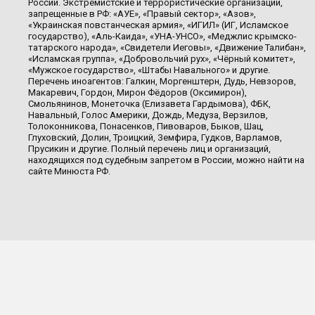
России. Экстремистские и террористические организации,
запрещенные в РФ: «АУЕ», «Правый сектор», «Азов»,
«Украинская повстанческая армия», «ИГИЛ» (ИГ, Исламское
государство), «Аль-Каида», «УНА-УНСО», «Меджлис крымско-
татарского народа», «Свидетели Иеговы», «Движение Талибан»,
«Исламская группа», «Добровольчий рух», «Чёрный комитет»,
«Мужское государство», «Штабы Навального» и другие.
Перечень иноагентов: Галкин, Моргенштерн, Дудь, Невзоров,
Макаревич, Гордон, Мирон Фёдоров (Оксимирон),
Смольянинов, Монеточка (Елизавета Гардымова), ФБК,
Навальный, Голос Америки, Дождь, Медуза, Верзилов,
Толоконникова, Понасенков, Пивоваров, Быков, Шац,
Глуховский, Долин, Троицкий, Земфира, Гудков, Варламов,
Прусикин и другие. Полный перечень лиц и организаций,
находящихся под судебным запретом в России, можно найти на
сайте Минюста РФ.