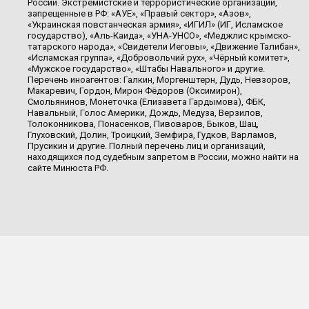
России. Экстремистские и террористические организации,
запрещенные в РФ: «АУЕ», «Правый сектор», «Азов»,
«Украинская повстанческая армия», «ИГИЛ» (ИГ, Исламское
государство), «Аль-Каида», «УНА-УНСО», «Меджлис крымско-
татарского народа», «Свидетели Иеговы», «Движение Талибан»,
«Исламская группа», «Добровольчий рух», «Чёрный комитет»,
«Мужское государство», «Штабы Навального» и другие.
Перечень иноагентов: Галкин, Моргенштерн, Дудь, Невзоров,
Макаревич, Гордон, Мирон Фёдоров (Оксимирон),
Смольянинов, Монеточка (Елизавета Гардымова), ФБК,
Навальный, Голос Америки, Дождь, Медуза, Верзилов,
Толоконникова, Понасенков, Пивоваров, Быков, Шац,
Глуховский, Долин, Троицкий, Земфира, Гудков, Варламов,
Прусикин и другие. Полный перечень лиц и организаций,
находящихся под судебным запретом в России, можно найти на
сайте Минюста РФ.