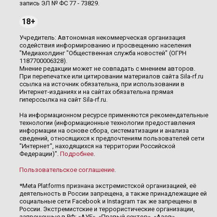
запись ЭЛ № ФС 77 - 73829.
18+
Учредитель: Автономная некоммерческая организация
содействия информированию и просвещению населения
"Медиахолдинг "Общественная служба новостей" (ОГРН
1187700006328).
Мнение редакции может не совпадать с мнением авторов.
При перепечатке или цитировании материалов сайта Sila-rf.ru
ссылка на источник обязательна, при использовании в
Интернет-изданиях и на сайтах обязательна прямая
гиперссылка на сайт Sila-rf.ru.
На информационном ресурсе применяются рекомендательные
технологии (информационные технологии предоставления
информации на основе сбора, систематизации и анализа
сведений, относящихся к предпочтениям пользователей сети
"Интернет", находящихся на территории Российской
Федерации)".
Подробнее
.
Пользовательское соглашение
.
*Meta Platforms признана экстремистской организацией, её
деятельность в России запрещена, а также принадлежащие ей
социальные сети Facebook и Instagram так же запрещены в
России. Экстремистские и террористические организации,
запрещенные в РФ: «АУЕ», «Правый сектор», «Азов»,