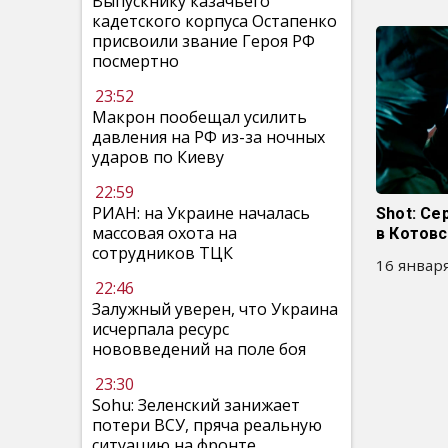
Выпускнику казачьего
кадетского корпуса Остапенко
присвоили звание Героя РФ
посмертно
23:52
Макрон пообещал усилить
давления на РФ из-за ночных
ударов по Киеву
22:59
РИАН: на Украине началась
Shot: Се
массовая охота на
в Котовс
сотрудников ТЦК
16 января
22:46
Залужный уверен, что Украина
исчерпала ресурс
нововведений на поле боя
23:30
Sohu: Зеленский занижает
потери ВСУ, пряча реальную
ситуацию на фронте