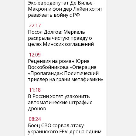
Экс-евродепутат Де Вилье:
Макрон и фон дер Ляйен хотят
развязать войну с РФ
22:17
Посол Долгов: Меркель
раскрыла чистую правду о
целях Минских соглашений
12:09
Рецензия на роман Юрия
Воскобойникова «Операция
«Пропаганда»: Политический
триллер на грани метафизики»
11:18
В России хотят узаконить
автоматические штрафы с
дронов
08:24
Боец СВО сорвал атаку
украинского FPV-дрона одним