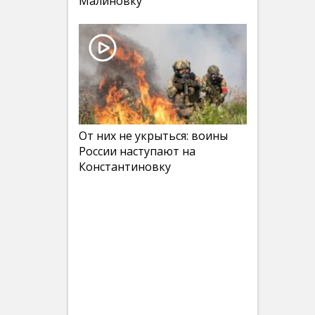
Малиновку
От них не укрыться: воины
России наступают на
Константиновку