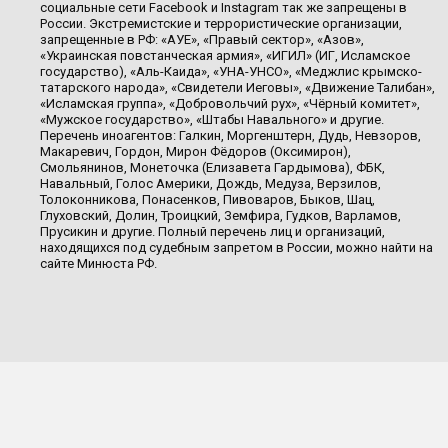
социальные сети Facebook и Instagram так же запрещены в
России. Экстремистские и террористические организации,
запрещенные в РФ: «АУЕ», «Правый сектор», «Азов»,
«Украинская повстанческая армия», «ИГИЛ» (ИГ, Исламское
государство), «Аль-Каида», «УНА-УНСО», «Меджлис крымско-
татарского народа», «Свидетели Иеговы», «Движение Талибан»,
«Исламская группа», «Добровольчий рух», «Чёрный комитет»,
«Мужское государство», «Штабы Навального» и другие.
Перечень иноагентов: Галкин, Моргенштерн, Дудь, Невзоров,
Макаревич, Гордон, Мирон Фёдоров (Оксимирон),
Смольянинов, Монеточка (Елизавета Гардымова), ФБК,
Навальный, Голос Америки, Дождь, Медуза, Верзилов,
Толоконникова, Понасенков, Пивоваров, Быков, Шац,
Глуховский, Долин, Троицкий, Земфира, Гудков, Варламов,
Прусикин и другие. Полный перечень лиц и организаций,
находящихся под судебным запретом в России, можно найти на
сайте Минюста РФ.