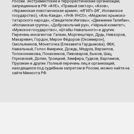
России. Экстремистские и террористические организации,
запрещенные в РФ: «АУЕ», «Правый сектор», «Азов»,
«Украинская повстанческая армия», «ИГИЛ» (ИГ, Исламское
государство), «Аль-Каида», «УНА-УНСО», «Меджлис крымско-
татарского народа», «Свидетели Иеговы», «Движение Талибан»,
«Исламская группа», «Добровольчий рух», «Чёрный комитет»,
«Мужское государство», «Штабы Навального» и другие.
Перечень иноагентов: Галкин, Моргенштерн, Дудь, Невзоров,
Макаревич, Гордон, Мирон Фёдоров (Оксимирон),
Смольянинов, Монеточка (Елизавета Гардымова), ФБК,
Навальный, Голос Америки, Дождь, Медуза, Верзилов,
Толоконникова, Понасенков, Пивоваров, Быков, Шац,
Глуховский, Долин, Троицкий, Земфира, Гудков, Варламов,
Прусикин и другие. Полный перечень лиц и организаций,
находящихся под судебным запретом в России, можно найти на
сайте Минюста РФ.