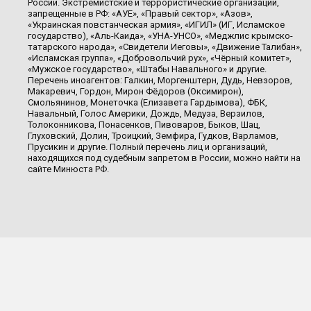
России. Экстремистские и террористические организации,
запрещенные в РФ: «АУЕ», «Правый сектор», «Азов»,
«Украинская повстанческая армия», «ИГИЛ» (ИГ, Исламское
государство), «Аль-Каида», «УНА-УНСО», «Меджлис крымско-
татарского народа», «Свидетели Иеговы», «Движение Талибан»,
«Исламская группа», «Добровольчий рух», «Чёрный комитет»,
«Мужское государство», «Штабы Навального» и другие.
Перечень иноагентов: Галкин, Моргенштерн, Дудь, Невзоров,
Макаревич, Гордон, Мирон Фёдоров (Оксимирон),
Смольянинов, Монеточка (Елизавета Гардымова), ФБК,
Навальный, Голос Америки, Дождь, Медуза, Верзилов,
Толоконникова, Понасенков, Пивоваров, Быков, Шац,
Глуховский, Долин, Троицкий, Земфира, Гудков, Варламов,
Прусикин и другие. Полный перечень лиц и организаций,
находящихся под судебным запретом в России, можно найти на
сайте Минюста РФ.