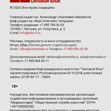
© 2026 | Все права защищены
Главный редактор: Александр Георгиевич Михайлов
Шеф-редактор: Иван Олегович Чечушкин.
Телефон редакции: +7 495 795-53-05
101000, г. Москва, ул. Покровка, д. 5
E-mail:
info@sila-rf.ru
Реклама, спецпроекты и иное сотрудничество:
Игорь Дбар
(Руководитель отдела продаж)
Email:
i.dbar@osnmedia.ru
Телефон:
+7 909 936-02-90
Дополнительные email:
reklama@osnmedia.ru
,
adv@osnmedia.ru
Телефон:
+7 495 004-56-11
Сетевое издание Информационное агентство "Силовой блок"
зарегистрировано Роскомнадзором 05.10.2018, реестровая
запись ЭЛ № ФС 77 - 73829.
18+
Учредитель: Автономная некоммерческая организация
содействия информированию и просвещению населения
"Медиахолдинг "Общественная служба новостей" (ОГРН
1187700006328).
Мнение редакции может не совпадать с мнением авторов.