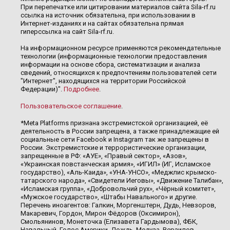
При перепечатке или цитировании материалов сайта Sila-rf.ru
ссылка на источник обязательна, при использовании в
Интернет-изданиях и на сайтах обязательна прямая
гиперссылка на сайт Sila-rf.ru.
На информационном ресурсе применяются рекомендательные
технологии (информационные технологии предоставления
информации на основе сбора, систематизации и анализа
сведений, относящихся к предпочтениям пользователей сети
"Интернет", находящихся на территории Российской
Федерации)".
Подробнее
.
Пользовательское соглашение
.
*Meta Platforms признана экстремистской организацией, её
деятельность в России запрещена, а также принадлежащие ей
социальные сети Facebook и Instagram так же запрещены в
России. Экстремистские и террористические организации,
запрещенные в РФ: «АУЕ», «Правый сектор», «Азов»,
«Украинская повстанческая армия», «ИГИЛ» (ИГ, Исламское
государство), «Аль-Каида», «УНА-УНСО», «Меджлис крымско-
татарского народа», «Свидетели Иеговы», «Движение Талибан»,
«Исламская группа», «Добровольчий рух», «Чёрный комитет»,
«Мужское государство», «Штабы Навального» и другие.
Перечень иноагентов: Галкин, Моргенштерн, Дудь, Невзоров,
Макаревич, Гордон, Мирон Фёдоров (Оксимирон),
Смольянинов, Монеточка (Елизавета Гардымова), ФБК,
Навальный, Голос Америки, Дождь, Медуза, Верзилов,