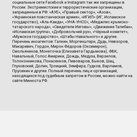
социальные сети Facebook и Instagram так же запрещены в
России. Экстремистские и террористические организации,
запрещенные в РФ: «АУЕ», «Правый сектор», «Азов»,
«Украинская повстанческая армия», «ИГИЛ» (ИГ, Исламское
государство), «Аль-Каида», «УНА-УНСО», «Меджлис крымско-
татарского народа», «Свидетели Иеговы», «Движение Талибан»,
«Исламская группа», «Добровольчий рух», «Чёрный комитет»,
«Мужское государство», «Штабы Навального» и другие.
Перечень иноагентов: Галкин, Моргенштерн, Дудь, Невзоров,
Макаревич, Гордон, Мирон Фёдоров (Оксимирон),
Смольянинов, Монеточка (Елизавета Гардымова), ФБК,
Навальный, Голос Америки, Дождь, Медуза, Верзилов,
Толоконникова, Понасенков, Пивоваров, Быков, Шац,
Глуховский, Долин, Троицкий, Земфира, Гудков, Варламов,
Прусикин и другие. Полный перечень лиц и организаций,
находящихся под судебным запретом в России, можно найти на
сайте Минюста РФ.