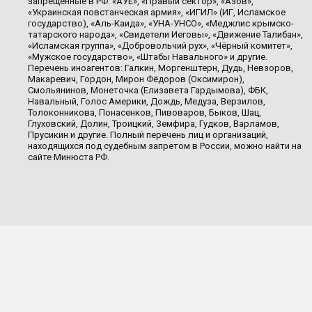
запрещенные в РФ: «АУЕ», «Правый сектор», «Азов»,
«Украинская повстанческая армия», «ИГИЛ» (ИГ, Исламское
государство), «Аль-Каида», «УНА-УНСО», «Меджлис крымско-
татарского народа», «Свидетели Иеговы», «Движение Талибан»,
«Исламская группа», «Добровольчий рух», «Чёрный комитет»,
«Мужское государство», «Штабы Навального» и другие.
Перечень иноагентов: Галкин, Моргенштерн, Дудь, Невзоров,
Макаревич, Гордон, Мирон Фёдоров (Оксимирон),
Смольянинов, Монеточка (Елизавета Гардымова), ФБК,
Навальный, Голос Америки, Дождь, Медуза, Верзилов,
Толоконникова, Понасенков, Пивоваров, Быков, Шац,
Глуховский, Долин, Троицкий, Земфира, Гудков, Варламов,
Прусикин и другие. Полный перечень лиц и организаций,
находящихся под судебным запретом в России, можно найти на
сайте Минюста РФ.