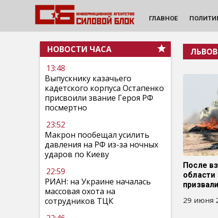
ГЛАВНОЕ
ПОЛИТИ
НОВОСТИ ЧАСА
ЛЬВОВ
13:48
Выпускнику казачьего
кадетского корпуса Остапенко
присвоили звание Героя РФ
посмертно
23:52
Макрон пообещал усилить
давления на РФ из-за ночных
ударов по Киеву
После в
22:59
области
РИАН: на Украине началась
призвал
массовая охота на
29 июня 2
сотрудников ТЦК