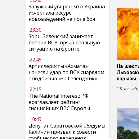
22:46
Залужный уверен, что Украина
исчерпала ресурс
нововведений на поле боя
23:30
Sohu: Зеленский занижает
потери ВСУ, пряча реальную
ситуацию на фронте
22:45
Артиллеристы «Ахмата»
На шест
нанесли удар по ВСУ снарядом
Львовск
с подписью «За Геленджик»
взрывы
13 декабр
22:15
The National Interest: РФ
возглавляет рейтинг
сильнейших ВВС Европы
10:49
Депутат Саратовской облдумы
Калинин призвал к совести
сообщество ветеранов