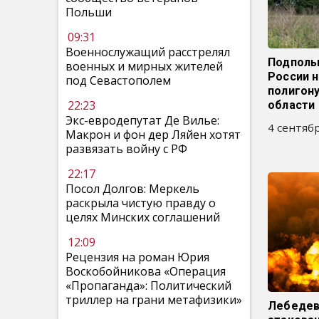
Польши
09:31
Военнослужащий расстрелял
Подполь
военных и мирных жителей
России н
под Севастополем
полигону
22:23
области
Экс-евродепутат Де Вилье:
4 сентябр
Макрон и фон дер Ляйен хотят
развязать войну с РФ
22:17
Посол Долгов: Меркель
раскрыла чистую правду о
целях Минских соглашений
12:09
Рецензия на роман Юрия
Воскобойникова «Операция
«Пропаганда»: Политический
триллер на грани метафизики»
Лебедев