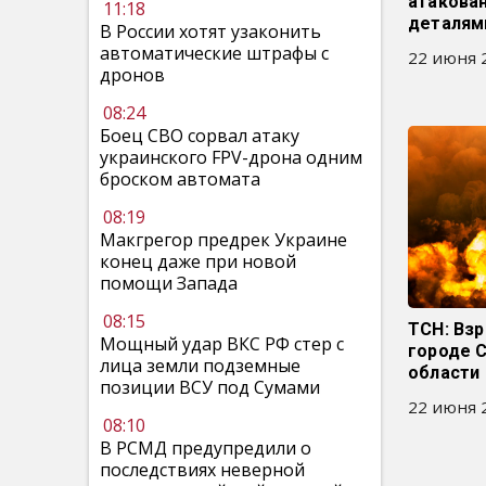
атакова
11:18
деталям
В России хотят узаконить
автоматические штрафы с
22 июня 2
дронов
08:24
Боец СВО сорвал атаку
украинского FPV-дрона одним
броском автомата
08:19
Макгрегор предрек Украине
конец даже при новой
помощи Запада
08:15
ТСН: Вз
Мощный удар ВКС РФ стер с
городе 
лица земли подземные
области
позиции ВСУ под Сумами
22 июня 2
08:10
В РСМД предупредили о
последствиях неверной