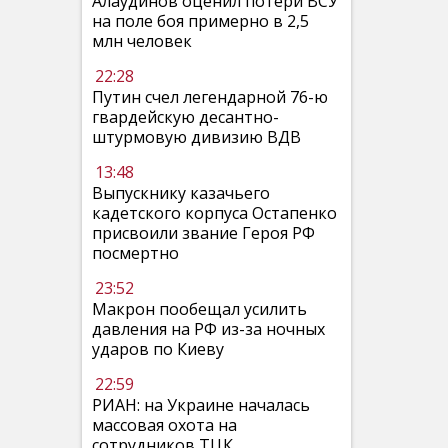
Алаудинов оценил потери ВСУ
на поле боя примерно в 2,5
млн человек
22:28
Путин счел легендарной 76-ю
гвардейскую десантно-
штурмовую дивизию ВДВ
13:48
Выпускнику казачьего
кадетского корпуса Остапенко
присвоили звание Героя РФ
посмертно
23:52
Макрон пообещал усилить
давления на РФ из-за ночных
ударов по Киеву
22:59
РИАН: на Украине началась
массовая охота на
сотрудников ТЦК