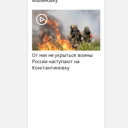
Малиновку
От них не укрыться: воины
России наступают на
Константиновку