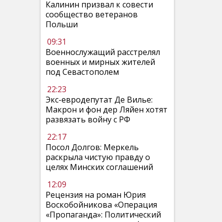
Калинин призвал к совести
сообщество ветеранов
Польши
09:31
Военнослужащий расстрелял
военных и мирных жителей
под Севастополем
22:23
Экс-евродепутат Де Вилье:
Макрон и фон дер Ляйен хотят
развязать войну с РФ
22:17
Посол Долгов: Меркель
раскрыла чистую правду о
целях Минских соглашений
12:09
Рецензия на роман Юрия
Воскобойникова «Операция
«Пропаганда»: Политический