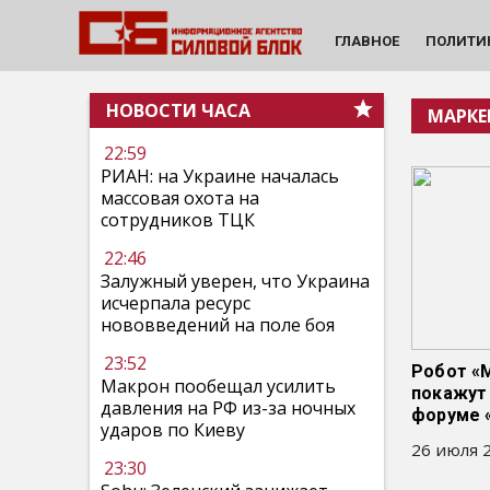
ГЛАВНОЕ
ПОЛИТИ
НОВОСТИ ЧАСА
МАРКЕ
22:59
РИАН: на Украине началась
массовая охота на
сотрудников ТЦК
22:46
Залужный уверен, что Украина
исчерпала ресурс
нововведений на поле боя
23:52
Робот «
Макрон пообещал усилить
покажут
давления на РФ из-за ночных
форуме 
ударов по Киеву
26 июля 2
23:30