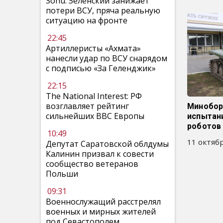
Sohu: Зеленский занижает
потери ВСУ, пряча реальную
ситуацию на фронте
22:45
Артиллеристы «Ахмата»
нанесли удар по ВСУ снарядом
с подписью «За Геленджик»
22:15
The National Interest: РФ
возглавляет рейтинг
Минобор
сильнейших ВВС Европы
испытан
роботов
10:49
11 октябр
Депутат Саратовской облдумы
Калинин призвал к совести
сообщество ветеранов
Польши
09:31
Военнослужащий расстрелял
военных и мирных жителей
под Севастополем