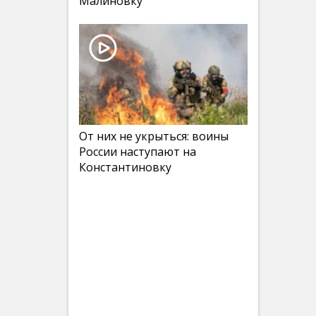
Малиновку
От них не укрыться: воины
России наступают на
Константиновку