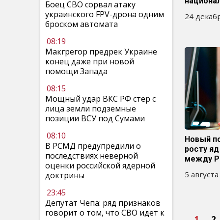
национа
Боец СВО сорвал атаку
украинского FPV-дрона одним
24 декабр
броском автомата
08:19
Макгрегор предрек Украине
конец даже при новой
помощи Запада
08:15
Мощный удар ВКС РФ стер с
лица земли подземные
позиции ВСУ под Сумами
08:10
Новый п
В РСМД предупредили о
росту я
последствиях неверной
между Р
оценки российской ядерной
5 августа
доктрины
23:45
Депутат Чепа: ряд признаков
говорит о том, что СВО идет к
1
2