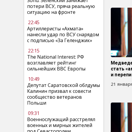
Sohu: Зеленский занижает
потери ВСУ, пряча реальную
ситуацию на фронте
22:45
Артиллеристы «Ахмата»
нанесли удар по ВСУ снарядом
с подписью «За Геленджик»
22:15
The National Interest: РФ
возглавляет рейтинг
Медведе
сильнейших ВВС Европы
стать «
и перепи
10:49
21 января
Депутат Саратовской облдумы
Калинин призвал к совести
сообщество ветеранов
Польши
09:31
Военнослужащий расстрелял
военных и мирных жителей
под Севастополем