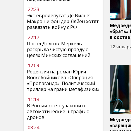
22:23
Экс-евродепутат Де Вилье:
Макрон и фон дер Ляйен хотят
Медведе
развязать войну с РФ
«брать» 
22:17
в соста
Посол Долгов: Меркель
12 января
раскрыла чистую правду о
целях Минских соглашений
12:09
Рецензия на роман Юрия
Воскобойникова «Операция
«Пропаганда»: Политический
триллер на грани метафизики»
11:18
В России хотят узаконить
автоматические штрафы с
дронов
Медведе
«взращи
08:24