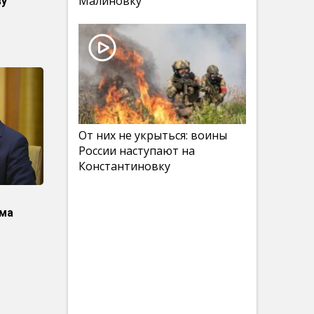
Малиновку
ву
От них не укрыться: воины
России наступают на
Константиновку
ома