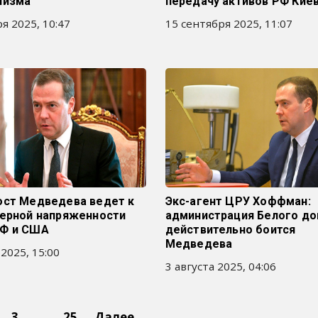
лизма
передачу активов РФ Кие
я 2025, 10:47
15 сентября 2025, 11:07
ост Медведева ведет к
Экс-агент ЦРУ Хоффман:
дерной напряженности
администрация Белого д
Ф и США
действительно боится
Медведева
 2025, 15:00
3 августа 2025, 04:06
3
…
25
Далее →