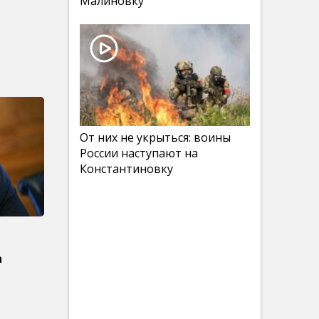
Малиновку
От них не укрыться: воины
России наступают на
Константиновку
ы
а