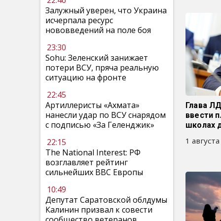
22:46
Залужный уверен, что Украина
исчерпала ресурс
нововведений на поле боя
23:30
Sohu: Зеленский занижает
потери ВСУ, пряча реальную
ситуацию на фронте
22:45
Артиллеристы «Ахмата»
Глава Л
нанесли удар по ВСУ снарядом
ввести п
с подписью «За Геленджик»
школах 
1 августа
22:15
The National Interest: РФ
возглавляет рейтинг
сильнейших ВВС Европы
10:49
Депутат Саратовской облдумы
Калинин призвал к совести
сообщество ветеранов