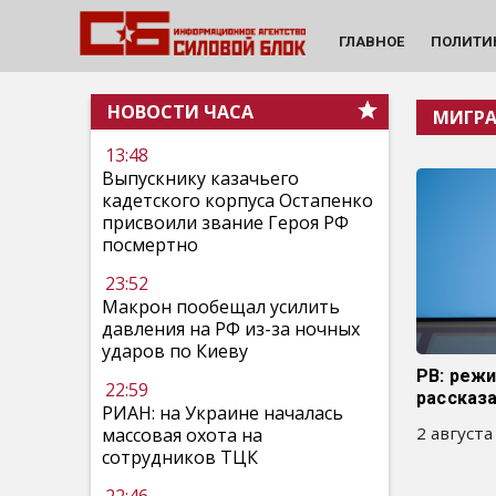
ГЛАВНОЕ
ПОЛИТИ
НОВОСТИ ЧАСА
МИГР
13:48
Выпускнику казачьего
кадетского корпуса Остапенко
присвоили звание Героя РФ
посмертно
23:52
Макрон пообещал усилить
давления на РФ из-за ночных
ударов по Киеву
РВ: реж
22:59
рассказ
РИАН: на Украине началась
2 августа
массовая охота на
сотрудников ТЦК