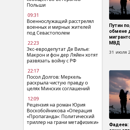
Польши
09:31
Военнослужащий расстрелял
Путин по
военных и мирных жителей
обмене 
под Севастополем
мигрант
22:23
МВД
Экс-евродепутат Де Вилье:
31 июля 2
Макрон и фон дер Ляйен хотят
развязать войну с РФ
22:17
Посол Долгов: Меркель
раскрыла чистую правду о
целях Минских соглашений
12:09
Рецензия на роман Юрия
Воскобойникова «Операция
«Пропаганда»: Политический
триллер на грани метафизики»
Фадеев: