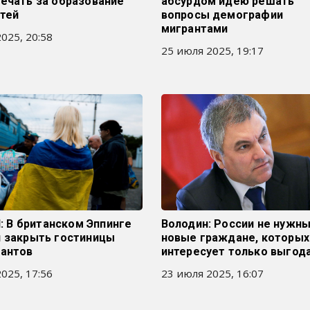
ечать за образование
абсурдом идею решать
етей
вопросы демографии
мигрантами
025, 20:58
25 июля 2025, 19:17
il: В британском Эппинге
Володин: России не нужн
и закрыть гостиницы
новые граждане, которых
рантов
интересует только выгод
025, 17:56
23 июля 2025, 16:07