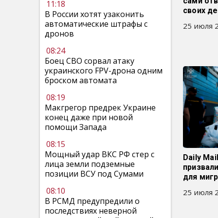
сами отв
11:18
своих д
В России хотят узаконить
автоматические штрафы с
25 июля 2
дронов
08:24
Боец СВО сорвал атаку
украинского FPV-дрона одним
броском автомата
08:19
Макгрегор предрек Украине
конец даже при новой
помощи Запада
08:15
Мощный удар ВКС РФ стер с
Daily Ma
лица земли подземные
призвал
позиции ВСУ под Сумами
для миг
08:10
25 июля 2
В РСМД предупредили о
последствиях неверной