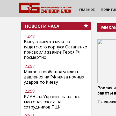
ГЛАВНОЕ
ПОЛИТИ
НОВОСТИ ЧАСА
МИХАИ
13:48
Выпускнику казачьего
кадетского корпуса Остапенко
присвоили звание Героя РФ
посмертно
23:52
Макрон пообещал усилить
давления на РФ из-за ночных
ударов по Киеву
Россия 
22:59
ракеты 
РИАН: на Украине началась
7 февраля
массовая охота на
сотрудников ТЦК