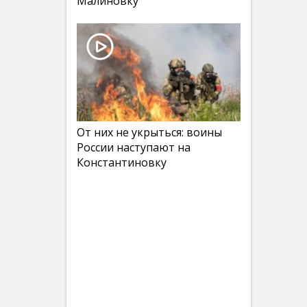
Малиновку
От них не укрыться: воины
России наступают на
Константиновку