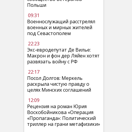
Польши
09:31
Военнослужащий расстрелял
военных и мирных жителей
под Севастополем
22:23
Экс-евродепутат Де Вилье:
Макрон и фон дер Ляйен хотят
развязать войну с РФ
22:17
Посол Долгов: Меркель
раскрыла чистую правду о
целях Минских соглашений
12:09
Рецензия на роман Юрия
Воскобойникова «Операция
«Пропаганда»: Политический
триллер на грани метафизики»