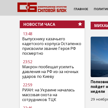
ГЛАВНОЕ
ПОЛИТИ
НОВОСТИ ЧАСА
МИХА
13:48
Выпускнику казачьего
кадетского корпуса Остапенко
присвоили звание Героя РФ
посмертно
23:52
Макрон пообещал усилить
давления на РФ из-за ночных
ударов по Киеву
Полковн
22:59
пойдет н
РИАН: на Украине началась
недели
массовая охота на
29 ноября
сотрудников ТЦК