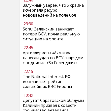
22:46
Залужный уверен, что Украина
исчерпала ресурс
нововведений на поле боя
23:30
Sohu: Зеленский занижает
потери ВСУ, пряча реальную
ситуацию на фронте
22:45
Артиллеристы «Ахмата»
нанесли удар по ВСУ снарядом
с подписью «За Геленджик»
22:15
The National Interest: РФ
возглавляет рейтинг
сильнейших ВВС Европы
10:49
Депутат Саратовской облдумы
Калинин призвал к совести
сообщество ветеранов