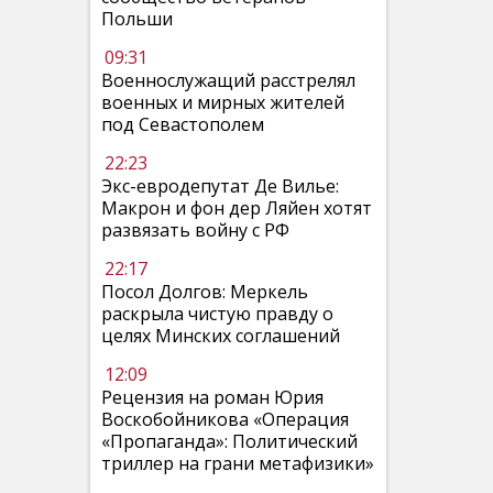
Польши
09:31
Военнослужащий расстрелял
военных и мирных жителей
под Севастополем
22:23
Экс-евродепутат Де Вилье:
Макрон и фон дер Ляйен хотят
развязать войну с РФ
22:17
Посол Долгов: Меркель
раскрыла чистую правду о
целях Минских соглашений
12:09
Рецензия на роман Юрия
Воскобойникова «Операция
«Пропаганда»: Политический
триллер на грани метафизики»