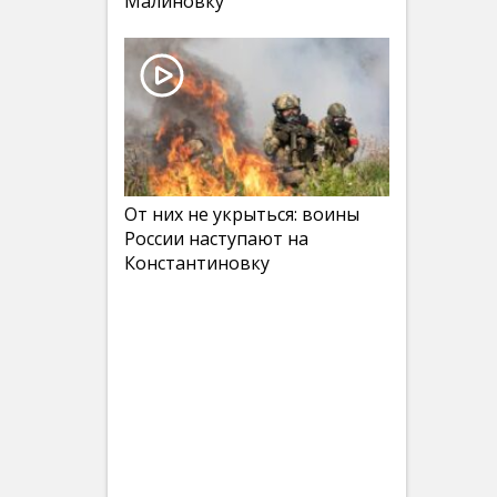
Малиновку
От них не укрыться: воины
России наступают на
Константиновку