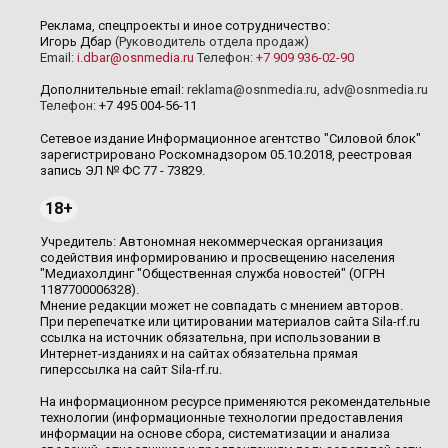
Реклама, спецпроекты и иное сотрудничество:
Игорь Дбар
(Руководитель отдела продаж)
Email:
i.dbar@osnmedia.ru
Телефон:
+7 909 936-02-90
Дополнительные email:
reklama@osnmedia.ru
,
adv@osnmedia.ru
Телефон:
+7 495 004-56-11
Сетевое издание Информационное агентство "Силовой блок"
зарегистрировано Роскомнадзором 05.10.2018, реестровая
запись ЭЛ № ФС 77 - 73829.
18+
Учредитель: Автономная некоммерческая организация
содействия информированию и просвещению населения
"Медиахолдинг "Общественная служба новостей" (ОГРН
1187700006328).
Мнение редакции может не совпадать с мнением авторов.
При перепечатке или цитировании материалов сайта Sila-rf.ru
ссылка на источник обязательна, при использовании в
Интернет-изданиях и на сайтах обязательна прямая
гиперссылка на сайт Sila-rf.ru.
На информационном ресурсе применяются рекомендательные
технологии (информационные технологии предоставления
информации на основе сбора, систематизации и анализа