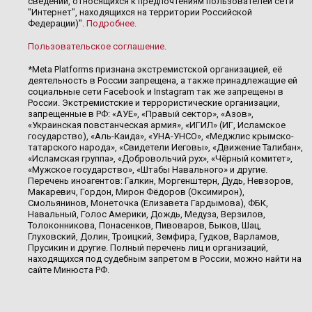
сведений, относящихся к предпочтениям пользователей сети
"Интернет", находящихся на территории Российской
Федерации)".
Подробнее
.
Пользовательское соглашение
.
*Meta Platforms признана экстремистской организацией, её
деятельность в России запрещена, а также принадлежащие ей
социальные сети Facebook и Instagram так же запрещены в
России. Экстремистские и террористические организации,
запрещенные в РФ: «АУЕ», «Правый сектор», «Азов»,
«Украинская повстанческая армия», «ИГИЛ» (ИГ, Исламское
государство), «Аль-Каида», «УНА-УНСО», «Меджлис крымско-
татарского народа», «Свидетели Иеговы», «Движение Талибан»,
«Исламская группа», «Добровольчий рух», «Чёрный комитет»,
«Мужское государство», «Штабы Навального» и другие.
Перечень иноагентов: Галкин, Моргенштерн, Дудь, Невзоров,
Макаревич, Гордон, Мирон Фёдоров (Оксимирон),
Смольянинов, Монеточка (Елизавета Гардымова), ФБК,
Навальный, Голос Америки, Дождь, Медуза, Верзилов,
Толоконникова, Понасенков, Пивоваров, Быков, Шац,
Глуховский, Долин, Троицкий, Земфира, Гудков, Варламов,
Прусикин и другие. Полный перечень лиц и организаций,
находящихся под судебным запретом в России, можно найти на
сайте Минюста РФ.