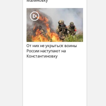
Малиновку
От них не укрыться: воины
России наступают на
Константиновку