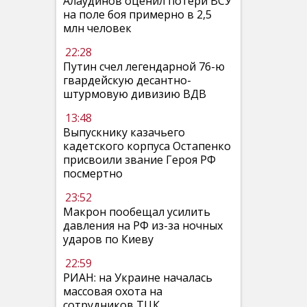
Алаудинов оценил потери ВСУ
на поле боя примерно в 2,5
млн человек
22:28
Путин счел легендарной 76-ю
гвардейскую десантно-
штурмовую дивизию ВДВ
13:48
Выпускнику казачьего
кадетского корпуса Остапенко
присвоили звание Героя РФ
посмертно
23:52
Макрон пообещал усилить
давления на РФ из-за ночных
ударов по Киеву
22:59
РИАН: на Украине началась
массовая охота на
сотрудников ТЦК