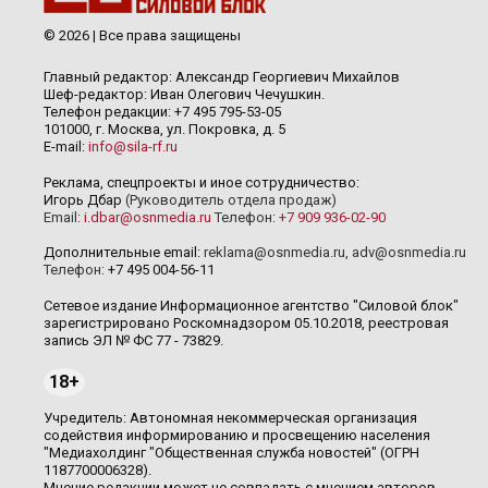
© 2026 | Все права защищены
Главный редактор: Александр Георгиевич Михайлов
Шеф-редактор: Иван Олегович Чечушкин.
Телефон редакции: +7 495 795-53-05
101000, г. Москва, ул. Покровка, д. 5
E-mail:
info@sila-rf.ru
Реклама, спецпроекты и иное сотрудничество:
Игорь Дбар
(Руководитель отдела продаж)
Email:
i.dbar@osnmedia.ru
Телефон:
+7 909 936-02-90
Дополнительные email:
reklama@osnmedia.ru
,
adv@osnmedia.ru
Телефон:
+7 495 004-56-11
Сетевое издание Информационное агентство "Силовой блок"
зарегистрировано Роскомнадзором 05.10.2018, реестровая
запись ЭЛ № ФС 77 - 73829.
18+
Учредитель: Автономная некоммерческая организация
содействия информированию и просвещению населения
"Медиахолдинг "Общественная служба новостей" (ОГРН
1187700006328).
Мнение редакции может не совпадать с мнением авторов.