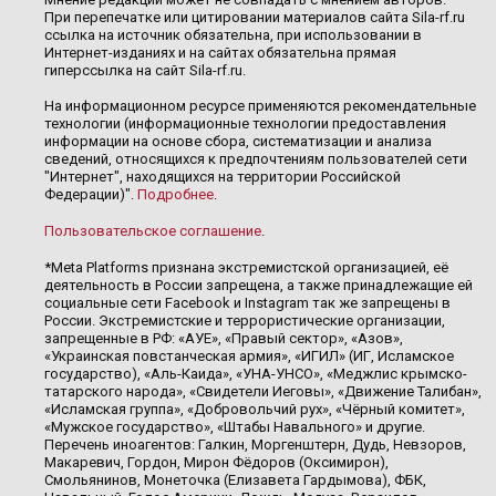
При перепечатке или цитировании материалов сайта Sila-rf.ru
ссылка на источник обязательна, при использовании в
Интернет-изданиях и на сайтах обязательна прямая
гиперссылка на сайт Sila-rf.ru.
На информационном ресурсе применяются рекомендательные
технологии (информационные технологии предоставления
информации на основе сбора, систематизации и анализа
сведений, относящихся к предпочтениям пользователей сети
"Интернет", находящихся на территории Российской
Федерации)".
Подробнее
.
Пользовательское соглашение
.
*Meta Platforms признана экстремистской организацией, её
деятельность в России запрещена, а также принадлежащие ей
социальные сети Facebook и Instagram так же запрещены в
России. Экстремистские и террористические организации,
запрещенные в РФ: «АУЕ», «Правый сектор», «Азов»,
«Украинская повстанческая армия», «ИГИЛ» (ИГ, Исламское
государство), «Аль-Каида», «УНА-УНСО», «Меджлис крымско-
татарского народа», «Свидетели Иеговы», «Движение Талибан»,
«Исламская группа», «Добровольчий рух», «Чёрный комитет»,
«Мужское государство», «Штабы Навального» и другие.
Перечень иноагентов: Галкин, Моргенштерн, Дудь, Невзоров,
Макаревич, Гордон, Мирон Фёдоров (Оксимирон),
Смольянинов, Монеточка (Елизавета Гардымова), ФБК,