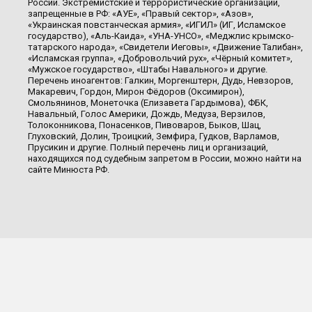
России. Экстремистские и террористические организации,
запрещенные в РФ: «АУЕ», «Правый сектор», «Азов»,
«Украинская повстанческая армия», «ИГИЛ» (ИГ, Исламское
государство), «Аль-Каида», «УНА-УНСО», «Меджлис крымско-
татарского народа», «Свидетели Иеговы», «Движение Талибан»,
«Исламская группа», «Добровольчий рух», «Чёрный комитет»,
«Мужское государство», «Штабы Навального» и другие.
Перечень иноагентов: Галкин, Моргенштерн, Дудь, Невзоров,
Макаревич, Гордон, Мирон Фёдоров (Оксимирон),
Смольянинов, Монеточка (Елизавета Гардымова), ФБК,
Навальный, Голос Америки, Дождь, Медуза, Верзилов,
Толоконникова, Понасенков, Пивоваров, Быков, Шац,
Глуховский, Долин, Троицкий, Земфира, Гудков, Варламов,
Прусикин и другие. Полный перечень лиц и организаций,
находящихся под судебным запретом в России, можно найти на
сайте Минюста РФ.