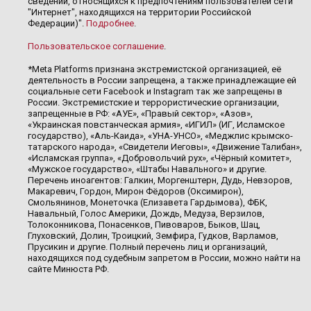
сведений, относящихся к предпочтениям пользователей сети
"Интернет", находящихся на территории Российской
Федерации)".
Подробнее
.
Пользовательское соглашение
.
*Meta Platforms признана экстремистской организацией, её
деятельность в России запрещена, а также принадлежащие ей
социальные сети Facebook и Instagram так же запрещены в
России. Экстремистские и террористические организации,
запрещенные в РФ: «АУЕ», «Правый сектор», «Азов»,
«Украинская повстанческая армия», «ИГИЛ» (ИГ, Исламское
государство), «Аль-Каида», «УНА-УНСО», «Меджлис крымско-
татарского народа», «Свидетели Иеговы», «Движение Талибан»,
«Исламская группа», «Добровольчий рух», «Чёрный комитет»,
«Мужское государство», «Штабы Навального» и другие.
Перечень иноагентов: Галкин, Моргенштерн, Дудь, Невзоров,
Макаревич, Гордон, Мирон Фёдоров (Оксимирон),
Смольянинов, Монеточка (Елизавета Гардымова), ФБК,
Навальный, Голос Америки, Дождь, Медуза, Верзилов,
Толоконникова, Понасенков, Пивоваров, Быков, Шац,
Глуховский, Долин, Троицкий, Земфира, Гудков, Варламов,
Прусикин и другие. Полный перечень лиц и организаций,
находящихся под судебным запретом в России, можно найти на
сайте Минюста РФ.