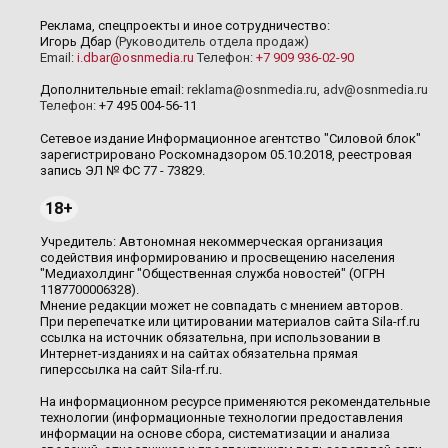
Реклама, спецпроекты и иное сотрудничество:
Игорь Дбар
(Руководитель отдела продаж)
Email:
i.dbar@osnmedia.ru
Телефон:
+7 909 936-02-90
Дополнительные email:
reklama@osnmedia.ru
,
adv@osnmedia.ru
Телефон:
+7 495 004-56-11
Сетевое издание Информационное агентство "Силовой блок"
зарегистрировано Роскомнадзором 05.10.2018, реестровая
запись ЭЛ № ФС 77 - 73829.
18+
Учредитель: Автономная некоммерческая организация
содействия информированию и просвещению населения
"Медиахолдинг "Общественная служба новостей" (ОГРН
1187700006328).
Мнение редакции может не совпадать с мнением авторов.
При перепечатке или цитировании материалов сайта Sila-rf.ru
ссылка на источник обязательна, при использовании в
Интернет-изданиях и на сайтах обязательна прямая
гиперссылка на сайт Sila-rf.ru.
На информационном ресурсе применяются рекомендательные
технологии (информационные технологии предоставления
информации на основе сбора, систематизации и анализа