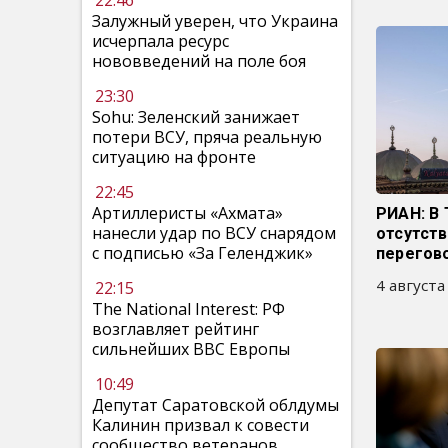
22:46
Залужный уверен, что Украина
исчерпала ресурс
нововведений на поле боя
23:30
Sohu: Зеленский занижает
потери ВСУ, пряча реальную
ситуацию на фронте
22:45
Артиллеристы «Ахмата»
РИАН: В 
нанесли удар по ВСУ снарядом
отсутств
с подписью «За Геленджик»
перегов
4 августа
22:15
The National Interest: РФ
возглавляет рейтинг
сильнейших ВВС Европы
10:49
Депутат Саратовской облдумы
Калинин призвал к совести
сообщество ветеранов