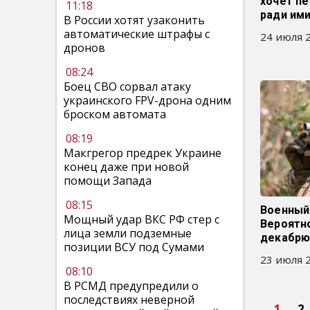
хочет п
11:18
ради им
В России хотят узаконить
автоматические штрафы с
24 июля 2
дронов
08:24
Боец СВО сорвал атаку
украинского FPV-дрона одним
броском автомата
08:19
Макгрегор предрек Украине
конец даже при новой
помощи Запада
08:15
Военный
Мощный удар ВКС РФ стер с
Вероятн
лица земли подземные
декабрю 
позиции ВСУ под Сумами
23 июля 2
08:10
В РСМД предупредили о
последствиях неверной
1
2