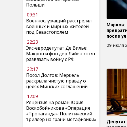
Польши
09:31
Военнослужащий расстрелял
Марков:
военных и мирных жителей
преврати
под Севастополем
после у
22:23
29 июля 2
Экс-евродепутат Де Вилье:
Макрон и фон дер Ляйен хотят
развязать войну с РФ
22:17
Посол Долгов: Меркель
раскрыла чистую правду о
целях Минских соглашений
12:09
Рецензия на роман Юрия
Воскобойникова «Операция
«Пропаганда»: Политический
триллер на грани метафизики»
Депутат