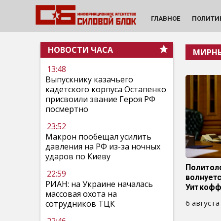
ГЛАВНОЕ
ПОЛИТИ
НОВОСТИ ЧАСА
МИРНЫ
13:48
Выпускнику казачьего
кадетского корпуса Остапенко
присвоили звание Героя РФ
посмертно
23:52
Макрон пообещал усилить
давления на РФ из-за ночных
ударов по Киеву
Политол
22:59
волнуетс
РИАН: на Украине началась
Уиткофф
массовая охота на
6 августа
сотрудников ТЦК