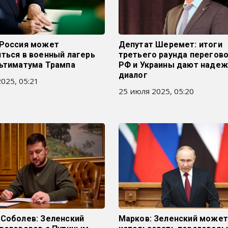
 Россия может
Депутат Шеремет: итоги
ться в военный лагерь
третьего раунда перегов
льтиматума Трампа
РФ и Украины дают надеж
диалог
025, 05:21
25 июля 2025, 05:20
 Соболев: Зеленский
Марков: Зеленский може