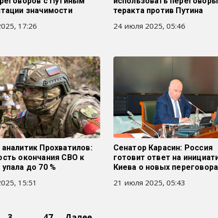
ереговоров с Путиным
использовать переговоры
итации значимости
теракта против Путина
025, 17:26
24 июля 2025, 05:46
 аналитик Прохватилов:
Сенатор Карасин: Россия
ость окончания СВО к
готовит ответ на инициат
упала до 70 %
Киева о новых переговора
025, 15:51
21 июля 2025, 05:43
3
…
47
Далее →