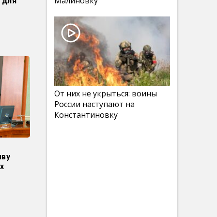
Малиновку
 для
От них не укрыться: воины
России наступают на
Константиновку
иву
х