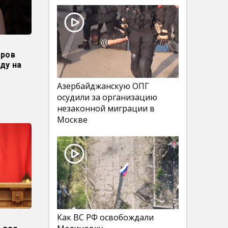
оров
ду на
Азербайджанскую ОПГ
осудили за организацию
незаконной миграции в
Москве
Как ВС РФ освобождали
т