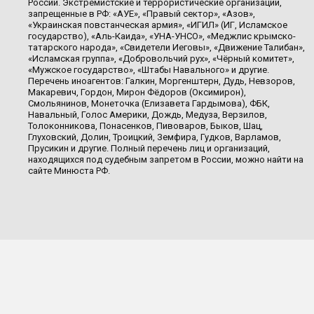
России. Экстремистские и террористические организации,
запрещенные в РФ: «АУЕ», «Правый сектор», «Азов»,
«Украинская повстанческая армия», «ИГИЛ» (ИГ, Исламское
государство), «Аль-Каида», «УНА-УНСО», «Меджлис крымско-
татарского народа», «Свидетели Иеговы», «Движение Талибан»,
«Исламская группа», «Добровольчий рух», «Чёрный комитет»,
«Мужское государство», «Штабы Навального» и другие.
Перечень иноагентов: Галкин, Моргенштерн, Дудь, Невзоров,
Макаревич, Гордон, Мирон Фёдоров (Оксимирон),
Смольянинов, Монеточка (Елизавета Гардымова), ФБК,
Навальный, Голос Америки, Дождь, Медуза, Верзилов,
Толоконникова, Понасенков, Пивоваров, Быков, Шац,
Глуховский, Долин, Троицкий, Земфира, Гудков, Варламов,
Прусикин и другие. Полный перечень лиц и организаций,
находящихся под судебным запретом в России, можно найти на
сайте Минюста РФ.