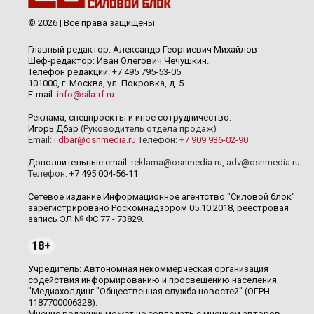
© 2026 | Все права защищены
Главный редактор: Александр Георгиевич Михайлов
Шеф-редактор: Иван Олегович Чечушкин.
Телефон редакции: +7 495 795-53-05
101000, г. Москва, ул. Покровка, д. 5
E-mail:
info@sila-rf.ru
Реклама, спецпроекты и иное сотрудничество:
Игорь Дбар
(Руководитель отдела продаж)
Email:
i.dbar@osnmedia.ru
Телефон:
+7 909 936-02-90
Дополнительные email:
reklama@osnmedia.ru
,
adv@osnmedia.ru
Телефон:
+7 495 004-56-11
Сетевое издание Информационное агентство "Силовой блок"
зарегистрировано Роскомнадзором 05.10.2018, реестровая
запись ЭЛ № ФС 77 - 73829.
18+
Учредитель: Автономная некоммерческая организация
содействия информированию и просвещению населения
"Медиахолдинг "Общественная служба новостей" (ОГРН
1187700006328).
Мнение редакции может не совпадать с мнением авторов.