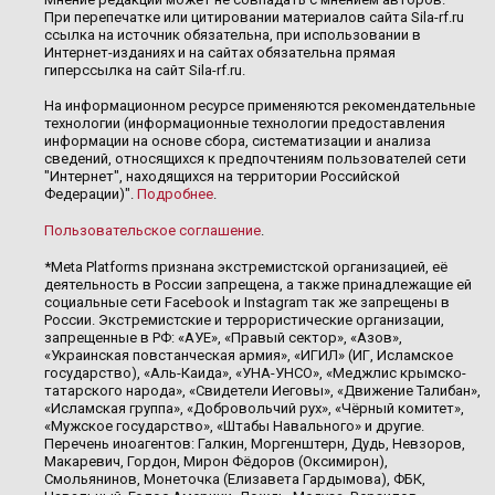
При перепечатке или цитировании материалов сайта Sila-rf.ru
ссылка на источник обязательна, при использовании в
Интернет-изданиях и на сайтах обязательна прямая
гиперссылка на сайт Sila-rf.ru.
На информационном ресурсе применяются рекомендательные
технологии (информационные технологии предоставления
информации на основе сбора, систематизации и анализа
сведений, относящихся к предпочтениям пользователей сети
"Интернет", находящихся на территории Российской
Федерации)".
Подробнее
.
Пользовательское соглашение
.
*Meta Platforms признана экстремистской организацией, её
деятельность в России запрещена, а также принадлежащие ей
социальные сети Facebook и Instagram так же запрещены в
России. Экстремистские и террористические организации,
запрещенные в РФ: «АУЕ», «Правый сектор», «Азов»,
«Украинская повстанческая армия», «ИГИЛ» (ИГ, Исламское
государство), «Аль-Каида», «УНА-УНСО», «Меджлис крымско-
татарского народа», «Свидетели Иеговы», «Движение Талибан»,
«Исламская группа», «Добровольчий рух», «Чёрный комитет»,
«Мужское государство», «Штабы Навального» и другие.
Перечень иноагентов: Галкин, Моргенштерн, Дудь, Невзоров,
Макаревич, Гордон, Мирон Фёдоров (Оксимирон),
Смольянинов, Монеточка (Елизавета Гардымова), ФБК,