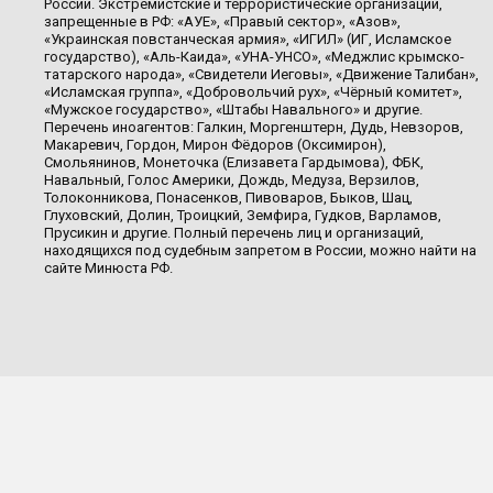
России. Экстремистские и террористические организации,
запрещенные в РФ: «АУЕ», «Правый сектор», «Азов»,
«Украинская повстанческая армия», «ИГИЛ» (ИГ, Исламское
государство), «Аль-Каида», «УНА-УНСО», «Меджлис крымско-
татарского народа», «Свидетели Иеговы», «Движение Талибан»,
«Исламская группа», «Добровольчий рух», «Чёрный комитет»,
«Мужское государство», «Штабы Навального» и другие.
Перечень иноагентов: Галкин, Моргенштерн, Дудь, Невзоров,
Макаревич, Гордон, Мирон Фёдоров (Оксимирон),
Смольянинов, Монеточка (Елизавета Гардымова), ФБК,
Навальный, Голос Америки, Дождь, Медуза, Верзилов,
Толоконникова, Понасенков, Пивоваров, Быков, Шац,
Глуховский, Долин, Троицкий, Земфира, Гудков, Варламов,
Прусикин и другие. Полный перечень лиц и организаций,
находящихся под судебным запретом в России, можно найти на
сайте Минюста РФ.