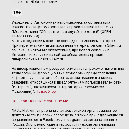
запись ЭЛ № ФС 77 - 73829.
18+
Учредитель: Автономная некоммерческая организация
содействия информированию и просвещению населения
"Медиахолдинг "Общественная служба новостей" (ОГРН
1187700006328).
Мнение редакции может не совпадать с мнением авторов.
При перепечатке или цитировании материалов сайта Sila-rf.ru
ссылка на источник обязательна, при использовании в
Интернет-изданиях и на сайтах обязательна прямая
гиперссылка на сайт Sila-rf.ru.
На информационном ресурсе применяются рекомендательные
технологии (информационные технологии предоставления
информации на основе сбора, систематизации и анализа
сведений, относящихся к предпочтениям пользователей сети
"Интернет", находящихся на территории Российской
Федерации)".
Подробнее
.
Пользовательское соглашение
.
*Meta Platforms признана экстремистской организацией, её
деятельность в России запрещена, а также принадлежащие ей
социальные сети Facebook и Instagram так же запрещены в
России. Экстремистские и террористические организации,
запрещенные в РФ: «АУЕ», «Правый сектор», «Азов»,