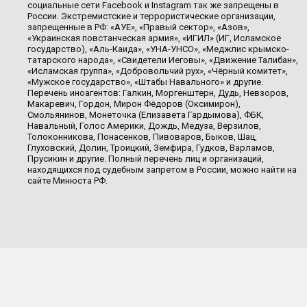
социальные сети Facebook и Instagram так же запрещены в
России. Экстремистские и террористические организации,
запрещенные в РФ: «АУЕ», «Правый сектор», «Азов»,
«Украинская повстанческая армия», «ИГИЛ» (ИГ, Исламское
государство), «Аль-Каида», «УНА-УНСО», «Меджлис крымско-
татарского народа», «Свидетели Иеговы», «Движение Талибан»,
«Исламская группа», «Добровольчий рух», «Чёрный комитет»,
«Мужское государство», «Штабы Навального» и другие.
Перечень иноагентов: Галкин, Моргенштерн, Дудь, Невзоров,
Макаревич, Гордон, Мирон Фёдоров (Оксимирон),
Смольянинов, Монеточка (Елизавета Гардымова), ФБК,
Навальный, Голос Америки, Дождь, Медуза, Верзилов,
Толоконникова, Понасенков, Пивоваров, Быков, Шац,
Глуховский, Долин, Троицкий, Земфира, Гудков, Варламов,
Прусикин и другие. Полный перечень лиц и организаций,
находящихся под судебным запретом в России, можно найти на
сайте Минюста РФ.