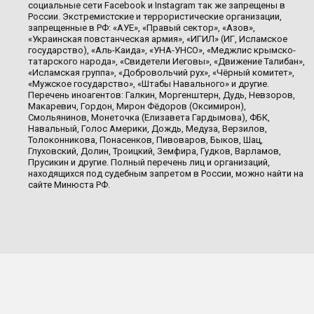
социальные сети Facebook и Instagram так же запрещены в
России. Экстремистские и террористические организации,
запрещенные в РФ: «АУЕ», «Правый сектор», «Азов»,
«Украинская повстанческая армия», «ИГИЛ» (ИГ, Исламское
государство), «Аль-Каида», «УНА-УНСО», «Меджлис крымско-
татарского народа», «Свидетели Иеговы», «Движение Талибан»,
«Исламская группа», «Добровольчий рух», «Чёрный комитет»,
«Мужское государство», «Штабы Навального» и другие.
Перечень иноагентов: Галкин, Моргенштерн, Дудь, Невзоров,
Макаревич, Гордон, Мирон Фёдоров (Оксимирон),
Смольянинов, Монеточка (Елизавета Гардымова), ФБК,
Навальный, Голос Америки, Дождь, Медуза, Верзилов,
Толоконникова, Понасенков, Пивоваров, Быков, Шац,
Глуховский, Долин, Троицкий, Земфира, Гудков, Варламов,
Прусикин и другие. Полный перечень лиц и организаций,
находящихся под судебным запретом в России, можно найти на
сайте Минюста РФ.