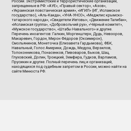
России. Экстремистские и террористические организации,
запрещенные в РФ: «АУЕ», «Правый сектор», «Азов»,
«Украинская повстанческая армия», «ИГИЛ» (ИГ, Исламское
государство), «Аль-Каида», «УНА-УНСО», «Меджлис крымско-
татарского народа», «Свидетели Иеговы», «Движение Талибан»,
«Исламская группа», «Добровольчий рух», «Чёрный комитет»,
«Мужское государство», «Штабы Навального» и другие.
Перечень иноагентов: Галкин, Моргенштерн, Дудь, Невзоров,
Макаревич, Гордон, Мирон Фёдоров (Оксимирон),
Смольянинов, Монеточка (Елизавета Гардымова), ФБК,
Навальный, Голос Америки, Дождь, Медуза, Верзилов,
Толоконникова, Понасенков, Пивоваров, Быков, Шац,
Глуховский, Долин, Троицкий, Земфира, Гудков, Варламов,
Прусикин и другие. Полный перечень лиц и организаций,
находящихся под судебным запретом в России, можно найти на
сайте Минюста РФ.