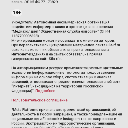
запись ЭЛ № ФС 77 - 73829.
18+
Учредитель: Автономная некоммерческая организация
содействия информированию и просвещению населения
"Медиахолдинг "Общественная служба новостей" (ОГРН
1187700006328).
Мнение редакции может не совпадать с мнением авторов.
При перепечатке или цитировании материалов сайта Sila-rf.ru
ссылка на источник обязательна, при использовании в
Интернет-изданиях и на сайтах обязательна прямая
гиперссылка на сайт Sila-rf.ru.
На информационном ресурсе применяются рекомендательные
технологии (информационные технологии предоставления
информации на основе сбора, систематизации и анализа
сведений, относящихся к предпочтениям пользователей сети
"Интернет", находящихся на территории Российской
Федерации)".
Подробнее
.
Пользовательское соглашение
.
*Meta Platforms признана экстремистской организацией, её
деятельность в России запрещена, а также принадлежащие ей
социальные сети Facebook и Instagram так же запрещены в
России. Экстремистские и террористические организации,
запрещенные в РФ: «АУЕ», «Правый сектор», «Азов»,