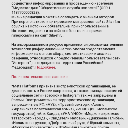
содействия информированию и просвещению населения
"Медиахолдинг "Общественная служба новостей" (ОГРН
1187700006328).
Мнение редакции может не совпадать с мнением авторов.
При перепечатке или цитировании материалов сайта Sila-rf.ru
ссылка на источник обязательна, при использовании в
Интернет-изданиях и на сайтах обязательна прямая
гиперссылка на сайт Sila-rf.ru.
На информационном ресурсе применяются рекомендательные
технологии (информационные технологии предоставления
информации на основе сбора, систематизации и анализа
сведений, относящихся к предпочтениям пользователей сети
"Интернет", находящихся на территории Российской
Федерации)".
Подробнее
.
Пользовательское соглашение
.
*Meta Platforms признана экстремистской организацией, её
деятельность в России запрещена, а также принадлежащие ей
социальные сети Facebook и Instagram так же запрещены в
России. Экстремистские и террористические организации,
запрещенные в РФ: «АУЕ», «Правый сектор», «Азов»,
«Украинская повстанческая армия», «ИГИЛ» (ИГ, Исламское
государство), «Аль-Каида», «УНА-УНСО», «Меджлис крымско-
татарского народа», «Свидетели Иеговы», «Движение Талибан»,
«Исламская группа», «Добровольчий рух», «Чёрный комитет»,
«Мужское государство», «Штабы Навального» и другие.