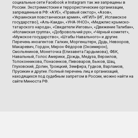
социальные сети Facebook и Instagram так же запрещены в
России. Экстремистские и террористические организации,
запрещенные в РФ: «АУЕ», «Правый сектор», «Азов»,
«Украинская повстанческая армия», «ИГИЛ» (ИГ, Исламское
государство), «Аль-Каида», «УНА-УНСО», «Меджлис крымско-
татарского народа», «Свидетели Иеговы», «Движение Талибан»,
«Исламская группа», «Добровольчий рух», «Чёрный комитет»,
«Мужское государство», «Штабы Навального» и другие.
Перечень иноагентов: Галкин, Моргенштерн, Дудь, Невзоров,
Макаревич, Гордон, Мирон Фёдоров (Оксимирон),
Смольянинов, Монеточка (Елизавета Гардымова), ФБК,
Навальный, Голос Америки, Дождь, Медуза, Верзилов,
Толоконникова, Понасенков, Пивоваров, Быков, Шац,
Глуховский, Долин, Троицкий, Земфира, Гудков, Варламов,
Прусикин и другие. Полный перечень лиц и организаций,
находящихся под судебным запретом в России, можно найти на
сайте Минюста РФ.