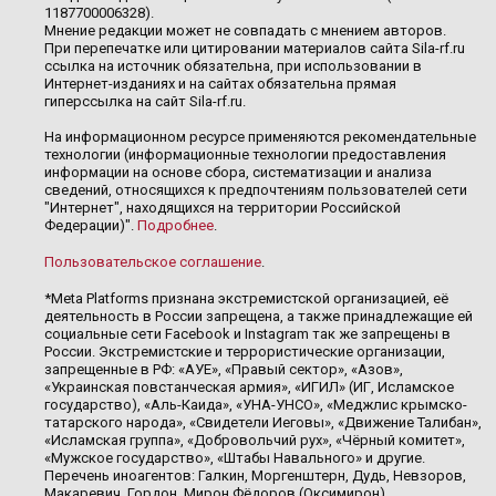
1187700006328).
Мнение редакции может не совпадать с мнением авторов.
При перепечатке или цитировании материалов сайта Sila-rf.ru
ссылка на источник обязательна, при использовании в
Интернет-изданиях и на сайтах обязательна прямая
гиперссылка на сайт Sila-rf.ru.
На информационном ресурсе применяются рекомендательные
технологии (информационные технологии предоставления
информации на основе сбора, систематизации и анализа
сведений, относящихся к предпочтениям пользователей сети
"Интернет", находящихся на территории Российской
Федерации)".
Подробнее
.
Пользовательское соглашение
.
*Meta Platforms признана экстремистской организацией, её
деятельность в России запрещена, а также принадлежащие ей
социальные сети Facebook и Instagram так же запрещены в
России. Экстремистские и террористические организации,
запрещенные в РФ: «АУЕ», «Правый сектор», «Азов»,
«Украинская повстанческая армия», «ИГИЛ» (ИГ, Исламское
государство), «Аль-Каида», «УНА-УНСО», «Меджлис крымско-
татарского народа», «Свидетели Иеговы», «Движение Талибан»,
«Исламская группа», «Добровольчий рух», «Чёрный комитет»,
«Мужское государство», «Штабы Навального» и другие.
Перечень иноагентов: Галкин, Моргенштерн, Дудь, Невзоров,
Макаревич, Гордон, Мирон Фёдоров (Оксимирон),