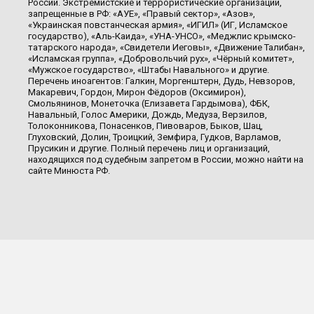
России. Экстремистские и террористические организации,
запрещенные в РФ: «АУЕ», «Правый сектор», «Азов»,
«Украинская повстанческая армия», «ИГИЛ» (ИГ, Исламское
государство), «Аль-Каида», «УНА-УНСО», «Меджлис крымско-
татарского народа», «Свидетели Иеговы», «Движение Талибан»,
«Исламская группа», «Добровольчий рух», «Чёрный комитет»,
«Мужское государство», «Штабы Навального» и другие.
Перечень иноагентов: Галкин, Моргенштерн, Дудь, Невзоров,
Макаревич, Гордон, Мирон Фёдоров (Оксимирон),
Смольянинов, Монеточка (Елизавета Гардымова), ФБК,
Навальный, Голос Америки, Дождь, Медуза, Верзилов,
Толоконникова, Понасенков, Пивоваров, Быков, Шац,
Глуховский, Долин, Троицкий, Земфира, Гудков, Варламов,
Прусикин и другие. Полный перечень лиц и организаций,
находящихся под судебным запретом в России, можно найти на
сайте Минюста РФ.