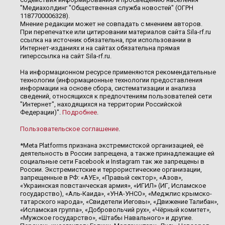
"Медиахолдинг "Общественная служба новостей" (ОГРН
1187700006328).
Мнение редакции может не совпадать с мнением авторов.
При перепечатке или цитировании материалов сайта Sila-rf.ru
ссылка на источник обязательна, при использовании в
Интернет-изданиях и на сайтах обязательна прямая
гиперссылка на сайт Sila-rf.ru.
На информационном ресурсе применяются рекомендательные
технологии (информационные технологии предоставления
информации на основе сбора, систематизации и анализа
сведений, относящихся к предпочтениям пользователей сети
"Интернет", находящихся на территории Российской
Федерации)".
Подробнее
.
Пользовательское соглашение
.
*Meta Platforms признана экстремистской организацией, её
деятельность в России запрещена, а также принадлежащие ей
социальные сети Facebook и Instagram так же запрещены в
России. Экстремистские и террористические организации,
запрещенные в РФ: «АУЕ», «Правый сектор», «Азов»,
«Украинская повстанческая армия», «ИГИЛ» (ИГ, Исламское
государство), «Аль-Каида», «УНА-УНСО», «Меджлис крымско-
татарского народа», «Свидетели Иеговы», «Движение Талибан»,
«Исламская группа», «Добровольчий рух», «Чёрный комитет»,
«Мужское государство», «Штабы Навального» и другие.