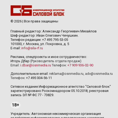
© 2026 | Все права защищены
Главный редактор: Александр Георгиевич Михайлов
Шеф-редактор: Иван Олегович Чечушкин.
Телефон редакции: +7 495 795-53-05
101000, г. Москва, ул. Покровка, д. 5
E-mail:
info@sila-rf.ru
Реклама, спецпроекты и иное сотрудничество:
Игорь Дбар
(Руководитель отдела продаж)
Email:
i.dbar@osnmedia.ru
Телефон:
+7 909 936-02-90
Дополнительные email:
reklama@osnmedia.ru
,
adv@osnmedia.ru
Телефон:
+7 495 004-56-11
Сетевое издание Информационное агентство "Силовой блок"
зарегистрировано Роскомнадзором 05.10.2018, реестровая
запись ЭЛ № ФС 77 - 73829.
18+
Учредитель: Автономная некоммерческая организация
содействия информированию и просвещению населения