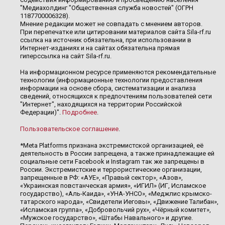
"Медиахолдинг "Общественная служба новостей" (ОГРН
1187700006328).
Мнение редакции может не совпадать с мнением авторов.
При перепечатке или цитировании материалов сайта Sila-rf.ru
ссылка на источник обязательна, при использовании в
Интернет-изданиях и на сайтах обязательна прямая
гиперссылка на сайт Sila-rf.ru.
На информационном ресурсе применяются рекомендательные
технологии (информационные технологии предоставления
информации на основе сбора, систематизации и анализа
сведений, относящихся к предпочтениям пользователей сети
"Интернет", находящихся на территории Российской
Федерации)".
Подробнее
.
Пользовательское соглашение
.
*Meta Platforms признана экстремистской организацией, её
деятельность в России запрещена, а также принадлежащие ей
социальные сети Facebook и Instagram так же запрещены в
России. Экстремистские и террористические организации,
запрещенные в РФ: «АУЕ», «Правый сектор», «Азов»,
«Украинская повстанческая армия», «ИГИЛ» (ИГ, Исламское
государство), «Аль-Каида», «УНА-УНСО», «Меджлис крымско-
татарского народа», «Свидетели Иеговы», «Движение Талибан»,
«Исламская группа», «Добровольчий рух», «Чёрный комитет»,
«Мужское государство», «Штабы Навального» и другие.