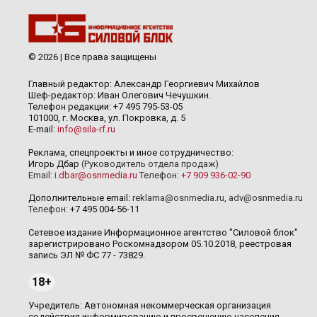
© 2026 | Все права защищены
Главный редактор: Александр Георгиевич Михайлов
Шеф-редактор: Иван Олегович Чечушкин.
Телефон редакции: +7 495 795-53-05
101000, г. Москва, ул. Покровка, д. 5
E-mail:
info@sila-rf.ru
Реклама, спецпроекты и иное сотрудничество:
Игорь Дбар
(Руководитель отдела продаж)
Email:
i.dbar@osnmedia.ru
Телефон:
+7 909 936-02-90
Дополнительные email:
reklama@osnmedia.ru
,
adv@osnmedia.ru
Телефон:
+7 495 004-56-11
Сетевое издание Информационное агентство "Силовой блок"
зарегистрировано Роскомнадзором 05.10.2018, реестровая
запись ЭЛ № ФС 77 - 73829.
18+
Учредитель: Автономная некоммерческая организация
содействия информированию и просвещению населения